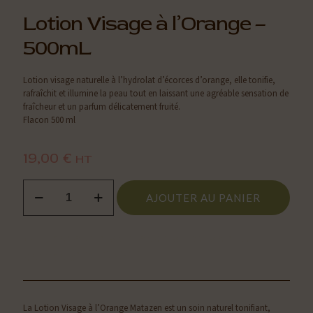
Lotion Visage à l’Orange –
500mL
Lotion visage naturelle à l’hydrolat d’écorces d’orange, elle tonifie,
rafraîchit et illumine la peau tout en laissant une agréable sensation de
fraîcheur et un parfum délicatement fruité.
Flacon 500 ml
19,00
€
HT
quantité
AJOUTER AU PANIER
de
Lotion
Visage
à
Apprenez un soin exclusif au sein du
l’Orange
centre MATAZEN
–
500mL
La Lotion Visage à l’Orange Matazen est un soin naturel tonifiant,