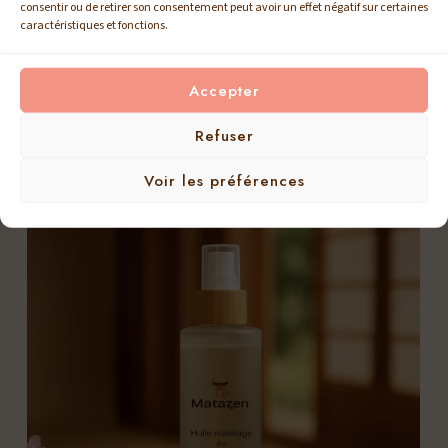
consentir ou de retirer son consentement peut avoir un effet négatif sur certaines
caractéristiques et fonctions.
Explorez nos autres soins
Accepter
naturels
Refuser
Voir les préférences