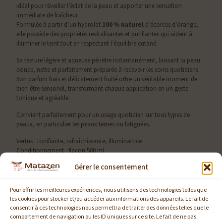
idéal pour réveiller l’éclat de la peau et apporter une sensation
immédiate de fraîcheur.
Formulée à partir d’un hydrolat
100 % naturel
d’écorces d’orange,
elle possède des propriétés revitalisantes et purifiantes qui aident à
illuminer le teint tout en respectant l’équilibre cutané.
Sa texture légère et aqueuse pénètre instantanément, laissant la peau
douce, nette et parfaitement préparée à recevoir les soins quotidiens.
Son parfum frais et délicatement fruité offre un véritable moment de
bien-être sensoriel, transformant chaque application en un geste
tonique et agréable.
Convient parfaitement pour un usage quotidien sur tous types de
peaux, en particulier les peaux ternes ou fatiguées.
Vertus : tonifiante, rafraîchissante, illuminatrice
Conditionnement : flacon 500 ml
Composition : hydrolat d’écorces d’orange (100 % naturel)
Gérer le consentement
Remarque : Numéro de KBIS obligatoire pour toute commande
professionnelle.
Pour offrir les meilleures expériences, nous utilisons des technologies telles que
les cookies pour stocker et/ou accéder aux informations des appareils. Le fait de
consentir à ces technologies nous permettra de traiter des données telles que le
comportement de navigation ou les ID uniques sur ce site. Le fait de ne pas