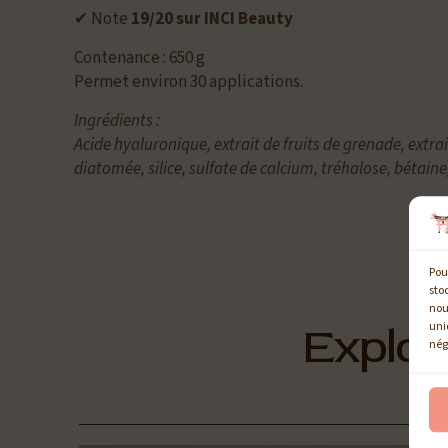
✔ Note
19/20 sur INCI Beauty
Contenance : 650 g
Permet environ 30 applications.
Ingrédients :
Acide hyaluronique, extrait de fruits de grenade, extr
diatomée, silice, sulfate de calcium, tréhalose, bétai
Pou
sto
nou
Explor
uni
nég