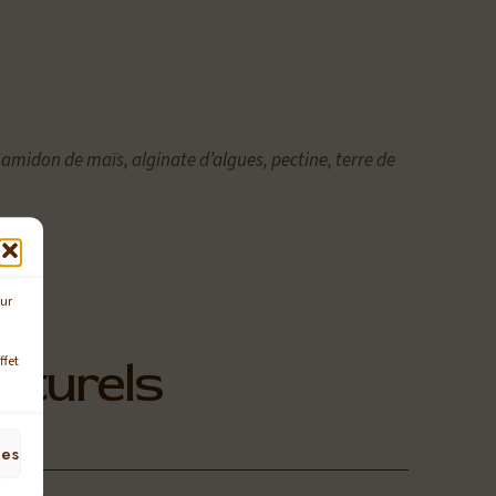
 amidon de maïs, alginate d’algues, pectine, terre de
our
aturels
ffet
ces