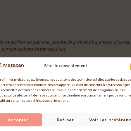
aits de graines de grenade, poudre de graines de grenade, glucose,
ne, pyrophosphate de tétrasodium.
Gérer le consentement
r offrir les meilleures expériences, nous utilisons des technologies telles que les cookies p
cker et/ou accéder aux informations des appareils. Le fait de consentir à ces technologies
s permettra de traiter des données telles que le comportement de navigation ou les ID
ez nos autres soins n
ques sur ce site. Le fait de ne pas consentir ou de retirer son consentement peut avoir un e
atif sur certaines caractéristiques et fonctions.
Accepter
Refuser
Voir les préféren