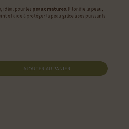
e
, idéal pour les
peaux matures
. Il tonifie la peau,
eint et aide à protéger la peau grâce à ses puissants
AJOUTER AU PANIER
xclusif au sein du centre MATAZEN