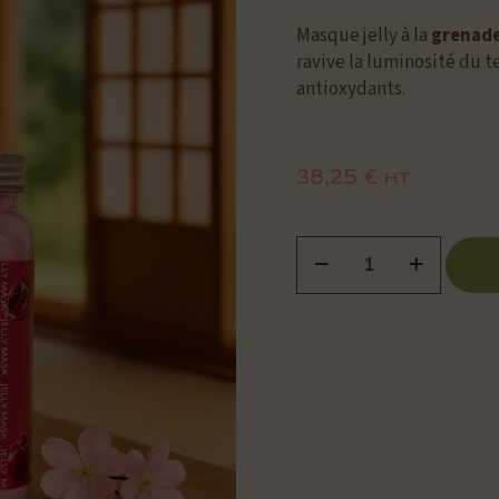
Masque jelly à la
grenad
ravive la luminosité du t
antioxydants.
38,25
€
HT
quantité
de
Jelly
Mask
Grenade
Apprenez un soin e
Coréen
-
650g