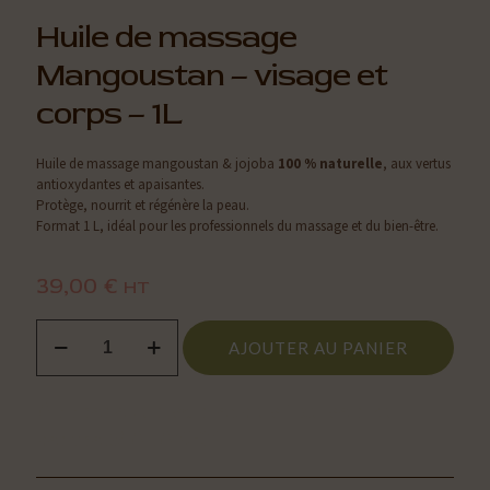
Huile de massage
Mangoustan – visage et
corps – 1L
Huile de massage mangoustan & jojoba
100 % naturelle
, aux vertus
antioxydantes et apaisantes.
Protège, nourrit et régénère la peau.
Format 1 L, idéal pour les professionnels du massage et du bien-être.
39,00
€
HT
quantité
AJOUTER AU PANIER
de
Huile
de
massage
Apprenez un soin exclusif au sein du
Mangoustan
centre MATAZEN
–
visage