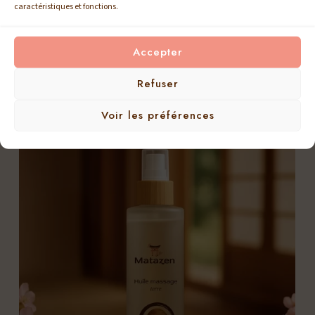
caractéristiques et fonctions.
Explorez nos autres soins
naturels
Accepter
Refuser
Voir les préférences