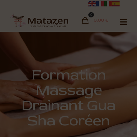
0
0,00 €
Formation
Massage
Drainant Gua
Sha Coréen