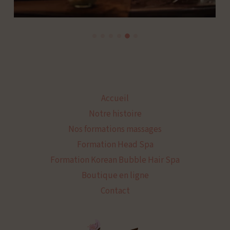
Accueil
Notre histoire
Nos formations massages
Formation Head Spa
Formation Korean Bubble Hair Spa
Boutique en ligne
Contact