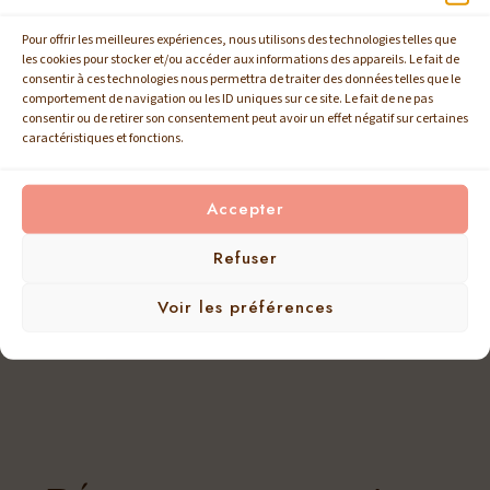
Inspiré des rituels de soin coréens, ce massage ciblé associe efficacité,
Pour offrir les meilleures expériences, nous utilisons des technologies telles que
douceur et précision technique. Il offre une expérience profondément
les cookies pour stocker et/ou accéder aux informations des appareils. Le fait de
relaxante, tout en apportant confort, légèreté et harmonie aux
consentir à ces technologies nous permettra de traiter des données telles que le
jambes.
comportement de navigation ou les ID uniques sur ce site. Le fait de ne pas
consentir ou de retirer son consentement peut avoir un effet négatif sur certaines
caractéristiques et fonctions.
Formation certifiée
Accepter
Support pédagogique
Refuser
Voir les préférences
Encadrement par une formatrice experte